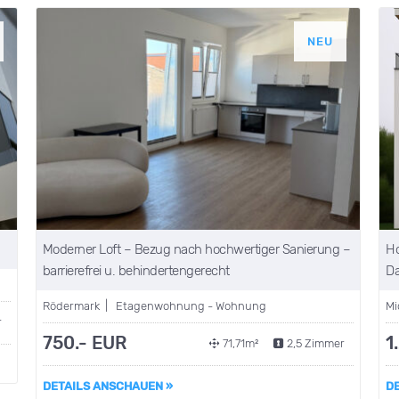
NEU
Moderner Loft – Bezug nach hochwertiger Sanierung –
Ho
barrierefrei u. behindertengerecht
Da
Rödermark | Etagenwohnung - Wohnung
Mi
r
750.- EUR
1
71,71m²
2,5 Zimmer
DETAILS ANSCHAUEN »
D