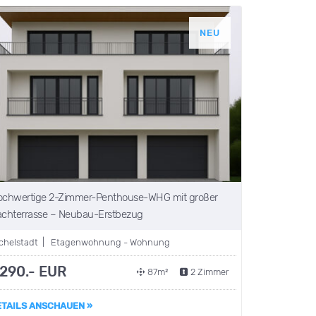
NEU
chwertige 2-Zimmer-Penthouse-WHG mit großer
chterrasse – Neubau-Erstbezug
chelstadt | Etagenwohnung - Wohnung
.290.- EUR
87m²
2 Zimmer
ETAILS ANSCHAUEN »