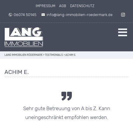
Direkt zum Inhalt springen
IMPRESSUM
AGB
DATENSCHUTZ
06074 50145
info@lang-immobilien-roedermark.de
LANG IMMOBILIEN RÖDERMARK
>
TESTIMONIALS
>
ACHIM E.
ACHIM E.
Sehr gute Betreuung von A bis Z. Kann
uneingeschränkt empfohlen werden.