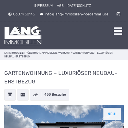
Direkt zum Inhalt springen
IMPRESSUM
AGB
DATENSCHUTZ
06074 50145
info@lang-immobilien-roedermark.de
LANG IMMOBILIEN RÖDERMARK
>
IMMOBILIEN
>
VERKAUF
>
GARTENWOHNUNG – LUXURIÖSER
NEUBAU-ERSTBEZUG
GARTENWOHNUNG – LUXURIÖSER NEUBAU-
ERSTBEZUG
458 Besuche
NEU!