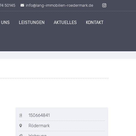
74 50145
info@lang-immobilien-roedermark.de
 UNS
LEISTUNGEN
AKTUELLES
KONTAKT
150664841
Rödermark