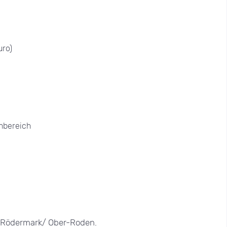
uro)
nbereich
n Rödermark/ Ober-Roden.