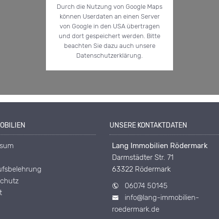
Durch die Nutzung von Google Maps
können Userdaten an einen Server
von Google in den USA übertragen
und dort gespeichert werden. Bitte
beachten Sie dazu auch unsere
Datenschutzerklärung.
OBILIEN
UNSERE KONTAKTDATEN
ssum
Lang Immobilien Rödermark
Darmstädter Str. 71
ufsbelehrung
63322 Rödermark
chutz
06074 50145
t
info@lang-immobilien-
roedermark.de