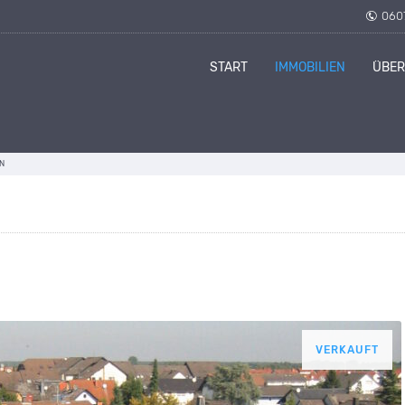
060
START
IMMOBILIEN
ÜBER
ON
VERKAUFT