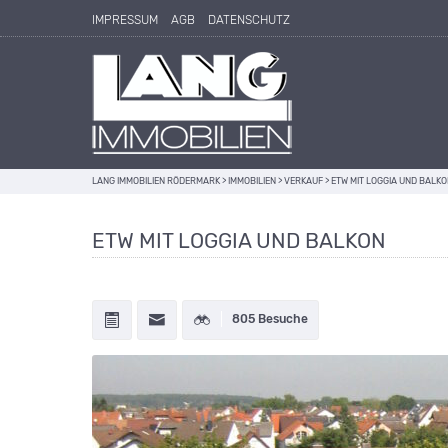
Direkt zum Inhalt springen
IMPRESSUM
AGB
DATENSCHUTZ
LANG IMMOBILIEN RÖDERMARK
>
IMMOBILIEN
>
VERKAUF
>
ETW MIT LOGGIA UND BALK
ETW MIT LOGGIA UND BALKON
805 Besuche